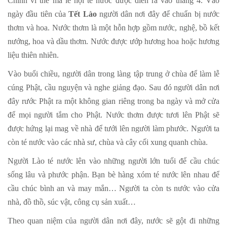
Chính vì thế mà lễ hội té nước được diễn ra vào tháng 4. Vào
ngày đầu tiên của
Tết Lào
người dân nơi đây để chuẩn bị nước
thơm và hoa. Nước thơm là một hỗn hợp gồm nước, nghệ, bồ kết
nướng, hoa và dầu thơm. Nước được ướp hương hoa hoặc hương
liệu thiên nhiên.
Vào buổi chiều, người dân trong làng tập trung ở chùa để làm lễ
cúng Phật, cầu nguyện và nghe giảng đạo. Sau đó người dân nơi
đây rước Phật ra một không gian riêng trong ba ngày và mở cửa
để mọi người tắm cho Phật. Nước thơm được tươi lên Phật sẽ
được hứng lại mag về nhà để tưới lên người làm phước. Người ta
còn té nước vào các nhà sư, chùa và cây cối xung quanh chùa.
Người Lào té nước lên vào những người lớn tuổi để cầu chúc
sống lâu và phước phận. Bạn bè hàng xóm té nước lên nhau để
cầu chúc bình an và may mắn… Người ta còn ts nước vào cửa
nhà, đồ thồ, súc vật, công cụ sản xuất…
Theo quan niệm của người dân nơi đây, nước sẽ gột đi những