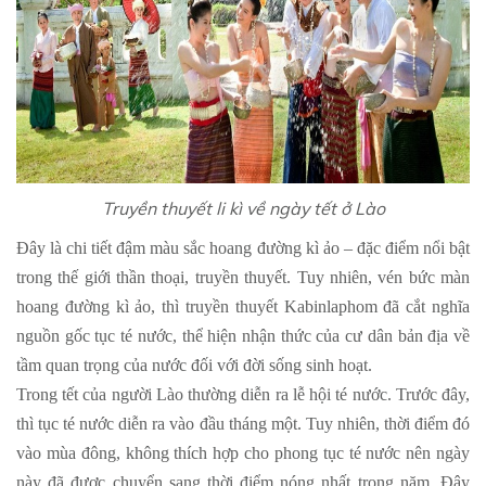
Truyền thuyết li kì về ngày tết ở Lào
Đây là chi tiết đậm màu sắc hoang đường kì ảo – đặc điểm nổi bật
trong thế giới thần thoại, truyền thuyết. Tuy nhiên, vén bức màn
hoang đường kì ảo, thì truyền thuyết Kabinlaphom đã cắt nghĩa
nguồn gốc tục té nước, thể hiện nhận thức của cư dân bản địa về
tầm quan trọng của nước đối với đời sống sinh hoạt.
Trong tết của người Lào thường diễn ra lễ hội té nước. Trước đây,
thì tục té nước diễn ra vào đầu tháng một. Tuy nhiên, thời điểm đó
vào mùa đông, không thích hợp cho phong tục té nước nên ngày
này đã được chuyển sang thời điểm nóng nhất trong năm. Đây