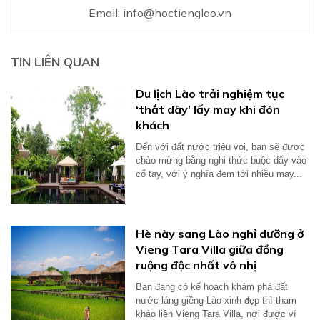
Email:
info@hoctienglao.vn
TIN LIÊN QUAN
Du lịch Lào trải nghiệm tục
‘thắt dây’ lấy may khi đón
khách
Đến với đất nước triệu voi, bạn sẽ được
chào mừng bằng nghi thức buộc dây vào
cổ tay, với ý nghĩa đem tới nhiều may...
Hè này sang Lào nghỉ dưỡng ở
Vieng Tara Villa giữa đồng
ruộng độc nhất vô nhị
Bạn đang có kế hoạch khám phá đất
nước láng giềng Lào xinh đẹp thì tham
khảo liền Vieng Tara Villa, nơi được ví