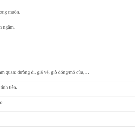
mong muốn.
ện ngầm.
ham quan: đường đi, giá vé, giờ đóng/mở cửa,…
tính tiền.
o.