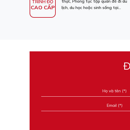
thực, Phong tục tập quán để đi du
TRÌNH ĐỘ
CAO CẤP
lịch, du học hoặc sinh sống tại...
Đ