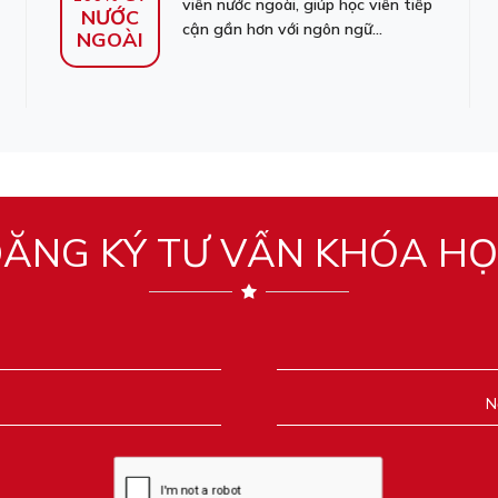
viên nước ngoài, giúp học viên tiếp
NƯỚC
cận gần hơn với ngôn ngữ...
NGOÀI
ĂNG KÝ TƯ VẤN KHÓA H