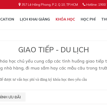
357 Lê Hồng Phong, P.2, Q.10, TP.HCM
Hotline: 1900
CATION
LỊCH KHAI GIẢNG
KHÓA HỌC
HỌC PHÍ
TH
GIAO TIẾP - DU LỊCH
óa học chủ yếu cung cấp các tình huống giao tiếp th
ong nhà hàng, đi mua sắm hay các mẫu câu trong trư
để được tư vấn học phí và đăng ký khóa học theo yêu cầu
ÌNH ƯU ĐÃI