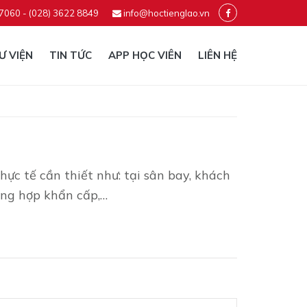
 7060 - (028) 3622 8849
info@hoctienglao.vn
Ư VIỆN
TIN TỨC
APP HỌC VIÊN
LIÊN HỆ
ực tế cần thiết như: tại sân bay, khách
ờng hợp khẩn cấp,…