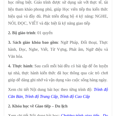
học riêng biệt. Giáo trình được sử dụng sát với thực tế, tài
liệu tham khảo phong phú, giúp Học viên tiếp thu kiến thức
hiệu quả và đầy đủ. Phát triển đồng bộ 4 kỹ năng: NGHE,
NÓI, ĐỌC, VIẾT và
đặc biệt là kỹ năng giao tiếp
2. Bộ giáo trình
: 01 quyển
3. Sách giáo khóa bao gồm
:
Ngữ Pháp, Đối thoại, Thực
hành, Đọc, Nghe, Viết, Từ Vựng, Phát âm, Ngữ điệu và
Văn hóa.
4. Thực hành
: Sau cuối mỗi bài đều có bài tập để ôn luyện
tại nhà, thực hành kiến thức đã học thông qua các trò chơi
giúp dễ dàng ghi nhớ và vận dụng vào cuộc sống hàng ngày.
Xem chi tiết Nội dung bài học theo từng trình độ:
Trình độ
Căn Bản
,
Trình độ Trung Cấp
,
Trình độ Cao Cấp
2. Khóa học về Giao tiếp – Du lịch
Xem chi tiết Nội dung bài học:
Chương trình giao tiếp - Du