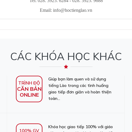
Tel: 028. 3925. 6284 - 028. 3925. 9688
Email:
info@hoctienglao.vn
CÁC KHÓA HỌC KHÁC
Giúp bạn làm quen và sử dụng
TRÌNH ĐỘ
tiếng Lào trong các tình huống
CĂN BẢN
giao tiếp đơn giản và hoàn thiện
ONLINE
toàn...
Khóa học giao tiếp 100% với giáo
100% GV