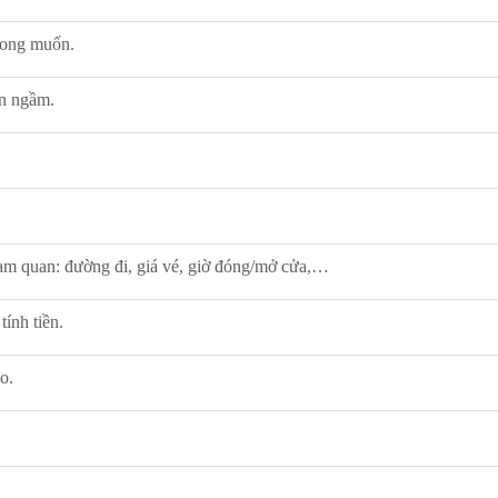
mong muốn.
ện ngầm.
ham quan: đường đi, giá vé, giờ đóng/mở cửa,…
tính tiền.
o.