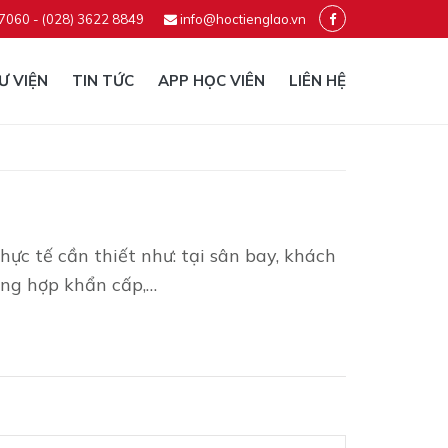
 7060 - (028) 3622 8849
info@hoctienglao.vn
Ư VIỆN
TIN TỨC
APP HỌC VIÊN
LIÊN HỆ
ực tế cần thiết như: tại sân bay, khách
ờng hợp khẩn cấp,…