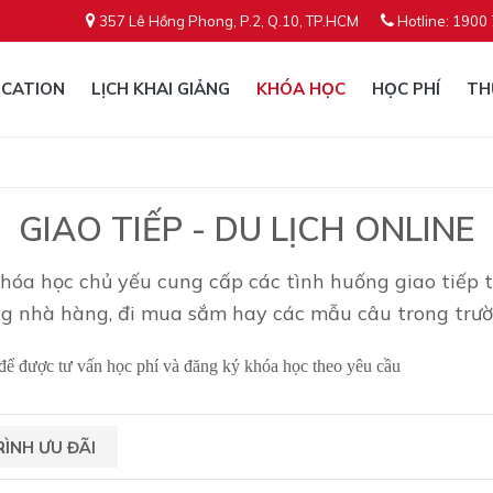
357 Lê Hồng Phong, P.2, Q.10, TP.HCM
Hotline: 1900
CATION
LỊCH KHAI GIẢNG
KHÓA HỌC
HỌC PHÍ
TH
GIAO TIẾP - DU LỊCH ONLINE
óa học chủ yếu cung cấp các tình huống giao tiếp th
ong nhà hàng, đi mua sắm hay các mẫu câu trong trư
để được tư vấn học phí và đăng ký khóa học theo yêu cầu
ÌNH ƯU ĐÃI