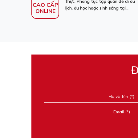
thực, Phong tục tập quán để đi du
CAO CẤP
lịch, du học hoặc sinh sống tại...
ONLINE
Đ