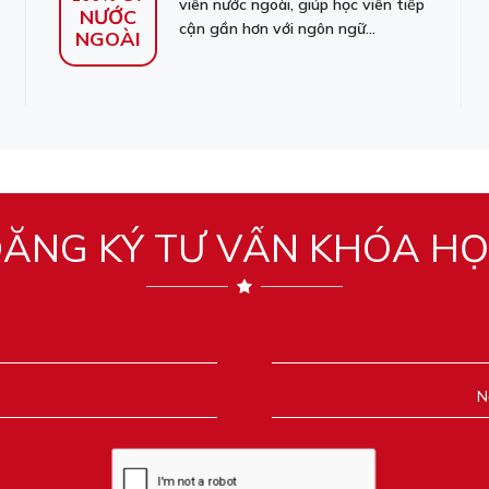
viên nước ngoài, giúp học viên tiếp
NƯỚC
cận gần hơn với ngôn ngữ...
NGOÀI
ĂNG KÝ TƯ VẤN KHÓA H