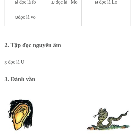
ຟ đọc là fo
ມ đọc là Mo
ລ đọc là Lo
ວđọc là vo
2. Tập đọc nguyên âm
xູ đọc là U
3. Đánh vần