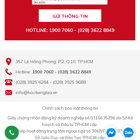
GỬI THÔNG TIN
HOTLINE: 1900 7060 - (028) 3622 8849
357 Lê Hồng Phong, P.2, Q.10, TP.HCM
Hotline:
1900 7060 - (028) 3622 8849
(028) 3925 6284 - (028) 3925 9688
info@hoctienglao.vn
Chính sách bảo mật thông tin
Giấy chứng nhận đăng ký doanh nghiệp số 0310635296 do Sở Kế
hoạch và Đầu tư TPHCM cấp.
Giấy Phép hoạt động trung tâm ngoại ngữ số 3068/QĐ-GDĐT-TC do
Sở Giáo Dục và Đào Tạo TPHCM cấp.