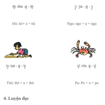
ຫູ: ຫອ -ອູ - ຫູ ງູ: ງອ - ອູ - ງູ
Hủ: hỏ+ u = hủ Ngu: ngo + u = ngu
ຖູ: ຖອ - ອູ - ຖູ ປູ: ປອ- ອູ - ປູ
Thủ: thỏ + u = thủ Pu: Po + u = pu
4. Luyện đọc