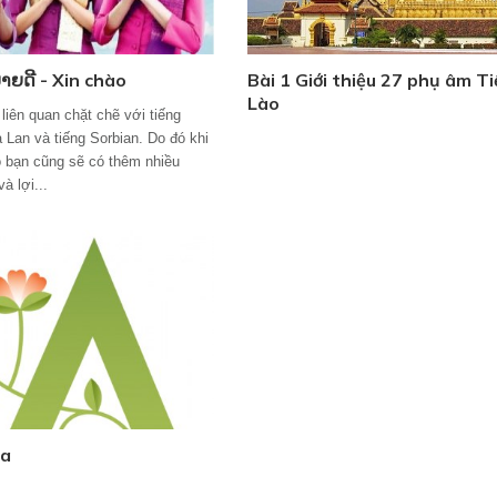
າຍດີ - Xin chào
Bài 1 Giới thiệu 27 phụ âm T
Lào
liên quan chặt chẽ với tiếng
 Lan và tiếng Sorbian. Do đó khi
o bạn cũng sẽ có thêm nhiều
à lợi...
 a