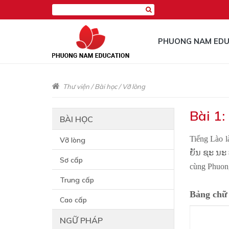
PHUONG NAM EDU
Thư viện
/
Bài học
/
Vỡ lòng
Bài 1:
BÀI HỌC
Tiếng Lào l
Vỡ lòng
ຍັນ ຊະ ນະ ປ
Sơ cấp
cùng Phuong
Trung cấp
Bảng chữ 
Cao cấp
NGỮ PHÁP