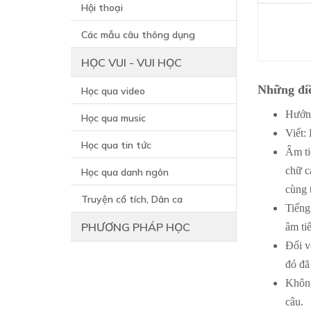
Hội thoại
Các mẫu câu thông dụng
HỌC VUI - VUI HỌC
Những điề
Học qua video
Hướng
Học qua music
Viết:
Học qua tin tức
Âm ti
chữ c
Học qua danh ngôn
cùng 
Truyện cổ tích, Dân ca
Tiếng
PHƯƠNG PHÁP HỌC
âm ti
Đối v
đó đã
Không
câu.