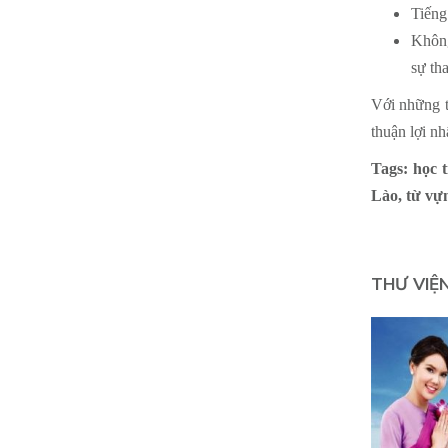
Tiếng
Không
sự th
Với những t
thuận lợi n
Tags: học 
Lào, từ vự
THƯ VIỆ