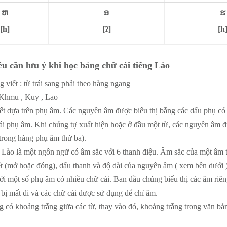
ຫ
ອ
ຮ
[h]
[ʔ]
[h
u cần lưu ý khi học bảng chữ cái tiếng Lào
 viết : từ trái sang phải theo hàng ngang
 Khmu , Kuy , Lao
ết dựa trên phụ âm. Các nguyên âm được biểu thị bằng các dấu phụ có 
ái phụ âm. Khi chúng tự xuất hiện hoặc ở đầu một từ, các nguyên âm đ
trong hàng phụ âm thứ ba).
 Lào là một ngôn ngữ có âm sắc với 6 thanh điệu. Âm sắc của một âm ti
ết (mở hoặc đóng), dấu thanh và độ dài của nguyên âm ( xem bên dưới )
ới một số phụ âm có nhiều chữ cái. Ban đầu chúng biểu thị các âm riên
 bị mất đi và các chữ cái được sử dụng để chỉ âm.
 có khoảng trắng giữa các từ, thay vào đó, khoảng trắng trong văn bản