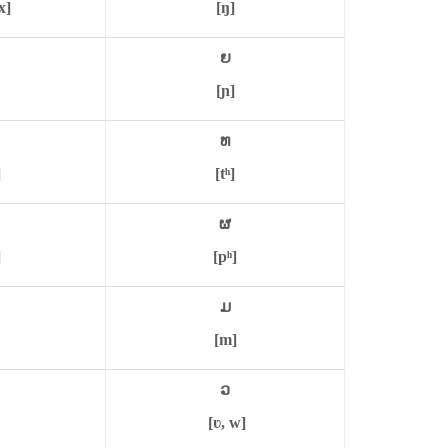
x]
[ŋ]
ຍ
[ɲ]
ທ
]
[tʰ]
ຜ
]
[pʰ]
ມ
[m]
ວ
[ʋ, w]