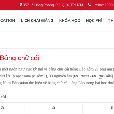
357 Lê Hồng Phong, P.2, Q.10, TP.HCM
Hotline: 1900
CATION
LỊCH KHAI GIẢNG
KHÓA HỌC
HỌC PHÍ
TH
 Bảng chữ cái
à một ngôn ngữ cực kỳ thú vị bảng chữ cái tiếng Lào gồm 27 phụ â
ະ ສົມ[pʰāɲánsānā pá sǒm] ), 33 nguyên âm (ສະ ຫລະ / ສະ ຫຼະ[sálá] ) 
 Nam Education tìm hiểu về bảng chữ cái tiếng Lào trong bài học dướ
cái
ກ
ຂ
ຄ