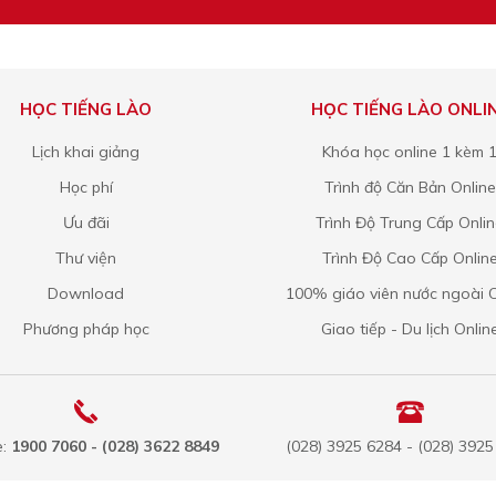
HỌC TIẾNG LÀO
HỌC TIẾNG LÀO ONLI
Lịch khai giảng
Khóa học online 1 kèm 
Học phí
Trình độ Căn Bản Online
Ưu đãi
Trình Độ Trung Cấp Onli
Thư viện
Trình Độ Cao Cấp Onlin
Download
100% giáo viên nước ngoài O
Phương pháp học
Giao tiếp - Du lịch Onlin
e:
1900 7060 - (028) 3622 8849
(028) 3925 6284 - (028) 392