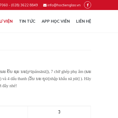
 7060 - (028) 3622 8849
info@hoctienglao.vn
Ư VIỆN
TIN TỨC
APP HỌC VIÊN
LIÊN HỆ
m (ພະ ຍັນ ຊະ ນະ[pʰāɲánsānā]), 7 chữ ghép phụ âm (ພະ
và 4 dấu thanh (ວັນ ນະ ຍຸດ[nhập khẩu nā ɲūt] ). Hãy
i đây nhé!
ງ