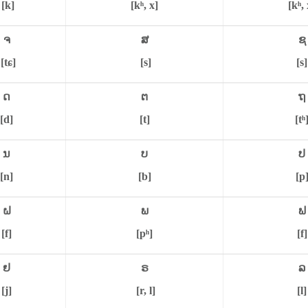
[k]
[kʰ, x]
[kʰ, 
ຈ
ສ
ຊ
[tɕ]
[s]
[s]
ດ
ຕ
ຖ
[d]
[t]
[tʰ
ນ
ບ
ປ
[n]
[b]
[p
ຝ
ພ
ຟ
[f]
[pʰ]
[f]
ຢ
ຣ
ລ
[j]
[r, l]
[l]