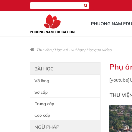
PHUONG NAM EDU
Thư viện
/
Học vui - vui học
/
Học qua video
Phụ â
BÀI HỌC
[youtube]
Vỡ lòng
Sơ cấp
THƯ VIỆ
Trung cấp
Cao cấp
NGỮ PHÁP