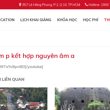
357 Lê Hồng Phong, P.2, Q.10, TP.HCM
Hotline: 1900
CATION
LỊCH KHAI GIẢNG
KHÓA HỌC
HỌC PHÍ
TH
m p kết hợp nguyên âm a
U9TxYv8pnB0[/youtube]
N LIÊN QUAN