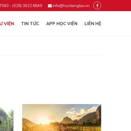
 7060 - (028) 3622 8849
info@hoctienglao.vn
Ư VIỆN
TIN TỨC
APP HỌC VIÊN
LIÊN HỆ