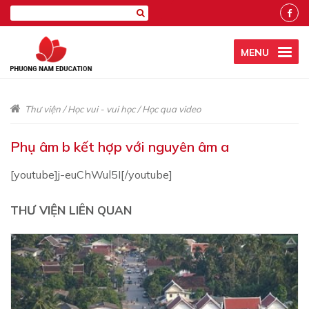
MENU
Thư viện
/
Học vui - vui học
/
Học qua video
Phụ âm b kết hợp với nguyên âm a
[youtube]j-euChWul5I[/youtube]
THƯ VIỆN LIÊN QUAN