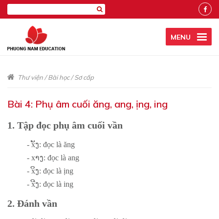
MENU
Thư viện
/
Bài học
/
Sơ cấp
Bài 4: Phụ âm cuối ăng, ang, ịng, ing
1. Tập đọc phụ âm cuối vần
- xັງ: đọc là ăng
- xາງ: đọc là ang
- xິງ: đọc là ịng
- xີງ: đọc là ing
2. Đánh vần