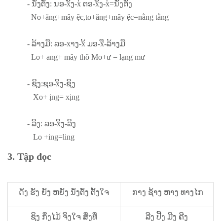
- ນັ່ງຕັ່ງ: ນອ-xັງ-x່ ຕອ-xັງ-x່=ນັ່ງຕັ່ງ
No+ăng+mây ệc,to+ăng+mây ệc=nằng tằng
- ລ້າງມື: ລອ-xາງ-x້ ມອ-xື-ລ້າງມື
Lo+ ang+ mây thô Mo+ư = lạng mư
- ຊິງ:ຊອ-xິງ-ຊິງ
Xo+ ịng= xịng
- ລິງ: ລອ-xິງ-ລິງ
Lo +ing=ling
3. Tập đọc
ດັງ ຮັງ ຍັງ ຫຍັງ ນັ່ງຕັ່ງ ຕັ້ງໃຈ
ກາງ ຊ້າງ ຫາງ ທາງໄກ
ຊິງ ກິ່ງໄມ້ ຈິງໃຈ ສິ່ງທີ່
ລີງ ປີ້ງ ມີງ ຄີງ