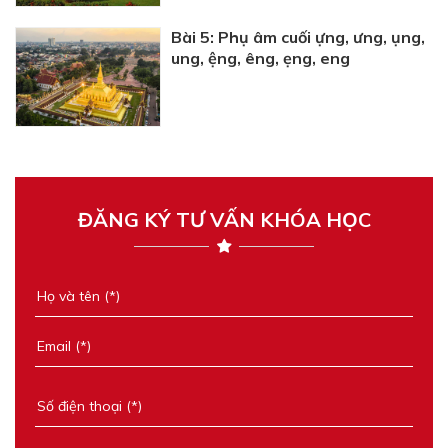
Bài 5: Phụ âm cuối ựng, ưng, ụng,
ung, ệng, êng, ẹng, eng
ĐĂNG KÝ TƯ VẤN KHÓA HỌC