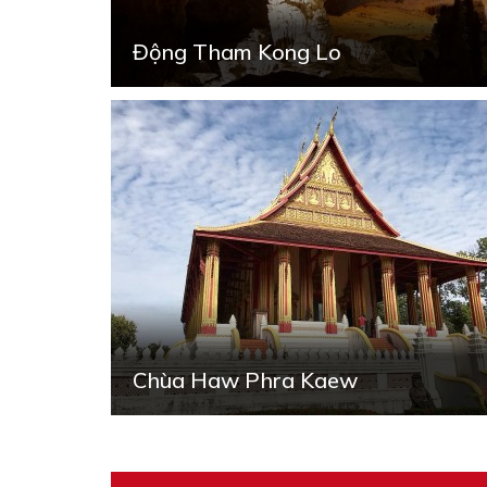
Động Tham Kong Lo
Chùa Haw Phra Kaew