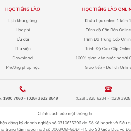
HỌC TIẾNG LÀO
HỌC TIẾNG LÀO ONLI
Lịch khai giảng
Khóa học online 1 kèm 
Học phí
Trình độ Căn Bản Online
Ưu đãi
Trình Độ Trung Cấp Onli
Thư viện
Trình Độ Cao Cấp Onlin
Download
100% giáo viên nước ngoài O
Phương pháp học
Giao tiếp - Du lịch Onlin
e:
1900 7060 - (028) 3622 8849
(028) 3925 6284 - (028) 392
Chính sách bảo mật thông tin
nhận đăng ký doanh nghiệp số 0310635296 do Sở Kế hoạch và Đầu t
ộng trung tâm ngoại ngữ số 3068/QĐ-GDĐT-TC do Sở Giáo Dục và Đ