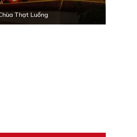
Chùa Thạt Luổng