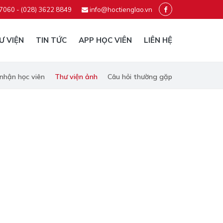
 7060 - (028) 3622 8849
info@hoctienglao.vn
Ư VIỆN
TIN TỨC
APP HỌC VIÊN
LIÊN HỆ
nhận học viên
Thư viện ảnh
Câu hỏi thường gặp