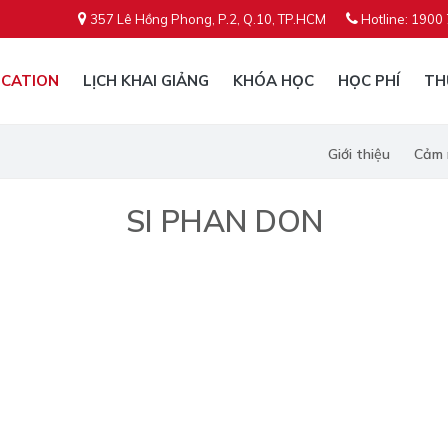
357 Lê Hồng Phong, P.2, Q.10, TP.HCM
Hotline: 1900
CATION
LỊCH KHAI GIẢNG
KHÓA HỌC
HỌC PHÍ
TH
Giới thiệu
Cảm 
SI PHAN DON