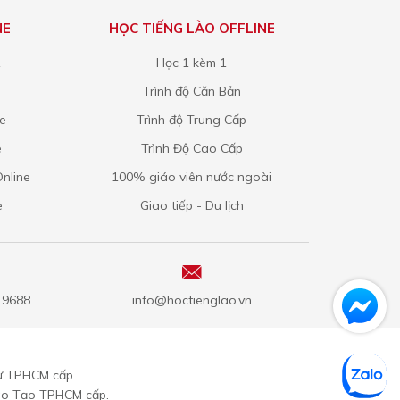
NE
HỌC TIẾNG LÀO OFFLINE
1
Học 1 kèm 1
Trình độ Căn Bản
ne
Trình độ Trung Cấp
e
Trình Độ Cao Cấp
nline
100% giáo viên nước ngoài
e
Giao tiếp - Du lịch
5 9688
info@hoctienglao.vn
ư TPHCM cấp.
ào Tạo TPHCM cấp.