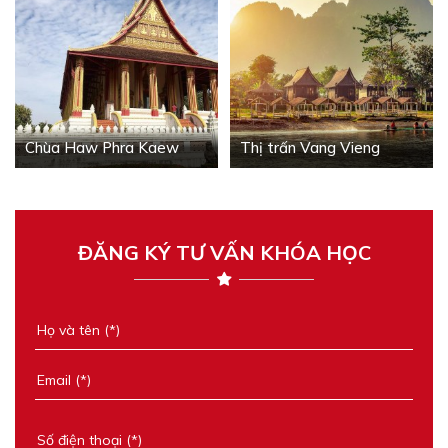
Chùa Haw Phra Kaew
Thị trấn Vang Vieng
ĐĂNG KÝ TƯ VẤN KHÓA HỌC