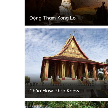
Động Tham Kong Lo
Chùa Haw Phra Kaew