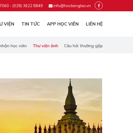
 7060 - (028) 3622 8849
info@hoctienglao.vn
Ư VIỆN
TIN TỨC
APP HỌC VIÊN
LIÊN HỆ
nhận học viên
Thư viện ảnh
Câu hỏi thường gặp