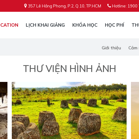
357 Lê Hồng Phong, P.2, Q.10, TP.HCM
Hotline: 1900
CATION
LỊCH KHAI GIẢNG
KHÓA HỌC
HỌC PHÍ
TH
Giới thiệu
Cảm 
THƯ VIỆN HÌNH ẢNH