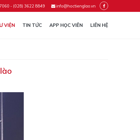
 7060 - (028) 3622 8849
info@hoctienglao.vn
Ư VIỆN
TIN TỨC
APP HỌC VIÊN
LIÊN HỆ
 lào