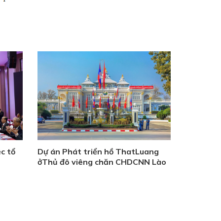
c tổ
Dự án Phát triển hồ ThatLuang
ởThủ đô viêng chăn CHDCNN Lào