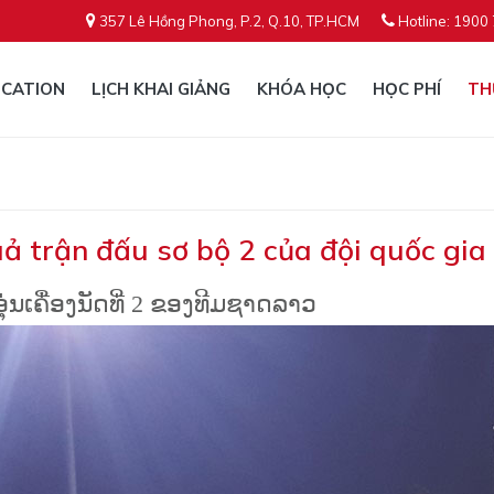
357 Lê Hồng Phong, P.2, Q.10, TP.HCM
Hotline: 1900
CATION
LỊCH KHAI GIẢNG
KHÓA HỌC
HỌC PHÍ
TH
ả trận đấu sơ bộ 2 của đội quốc gia
ຸ່ນເຄື່ອງນັດທີ່ 2 ຂອງທີມຊາດລາວ