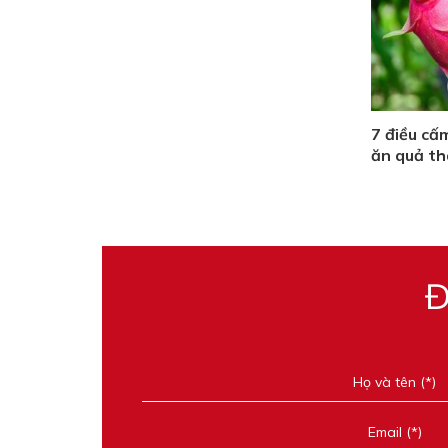
7 điều cấm
ăn quả th
Đ