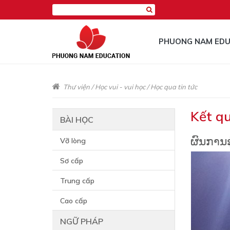
PHUONG NAM EDU
Thư viện
/
Học vui - vui học
/
Học qua tin tức
Kết qu
BÀI HỌC
ຜົນການອ
Vỡ lòng
Sơ cấp
Trung cấp
Cao cấp
NGỮ PHÁP