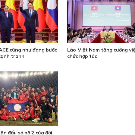
 ACE cũng như đang bước
Lào-Việt Nam tăng cường việ
cạnh tranh
chức hợp tác
rận đấu sơ bộ 2 của đội