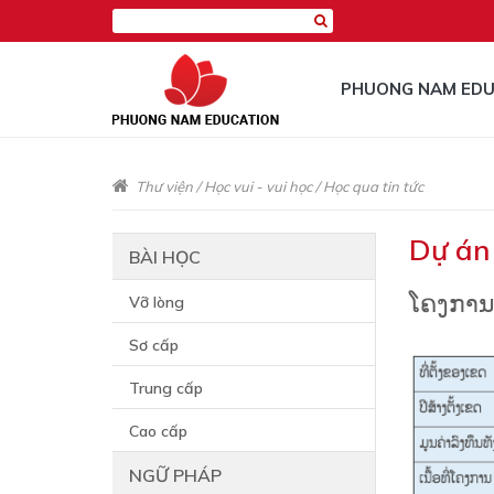
PHUONG NAM EDU
Thư viện
/
Học vui - vui học
/
Học qua tin tức
Dự án
BÀI HỌC
ໂຄງການ
Vỡ lòng
Sơ cấp
Trung cấp
Cao cấp
NGỮ PHÁP