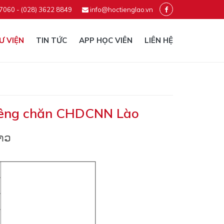
 7060 - (028) 3622 8849
info@hoctienglao.vn
Ư VIỆN
TIN TỨC
APP HỌC VIÊN
LIÊN HỆ
viêng chăn CHDCNN Lào
າວ