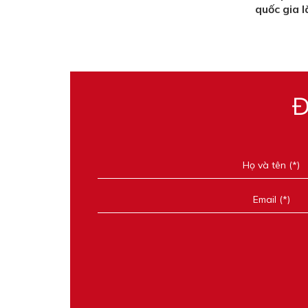
quốc gia l
Đ