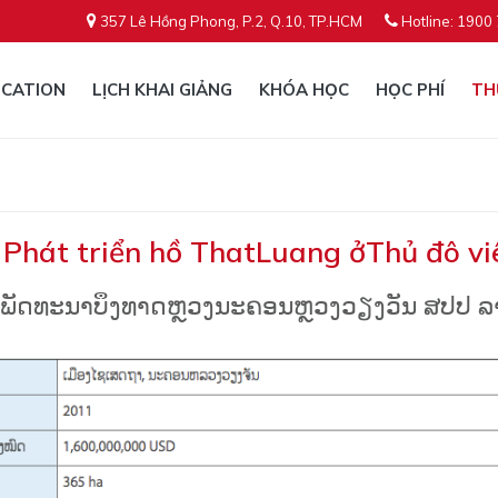
357 Lê Hồng Phong, P.2, Q.10, TP.HCM
Hotline: 1900
CATION
LỊCH KHAI GIẢNG
KHÓA HỌC
HỌC PHÍ
TH
 Phát triển hồ ThatLuang ởThủ đô 
ພັດທະນາບຶງທາດຫຼວງນະຄອນຫຼວງວຽງວັນ ສປປ ລ