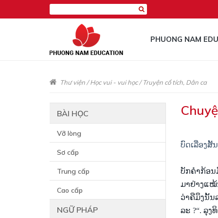
PHUONG NAM EDU
Thư viện
/
Học vui - vui học
/
Truyện cổ tích, Dân ca
Chuyệ
BÀI HỌC
Vỡ lòng
ບົດເລື່ອງສ
Sơ cấp
Trung cấp
ບັກ​
ຄຳ
ກ້ອນ
ມາ
ຢ່າງ
ແໝ້
Cao cấp
ວ່າ
ຄື
ມຶງ
ນັ້ນ
NGỮ PHÁP
ລະ ?
“
. ລຸງ
ທ