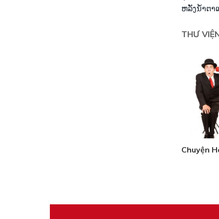
ຫລັ່ງ
ນ້ຳຕາ
THƯ VIỆ
Chuyện Ha