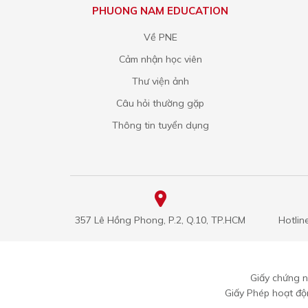
PHUONG NAM EDUCATION
Về PNE
Cảm nhận học viên
Thư viện ảnh
Câu hỏi thường gặp
Thông tin tuyển dụng
357 Lê Hồng Phong, P.2, Q.10, TP.HCM
Hotlin
Giấy chứng 
Giấy Phép hoạt đ