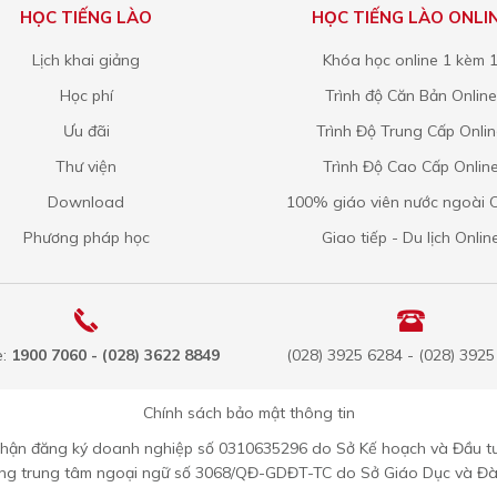
HỌC TIẾNG LÀO
HỌC TIẾNG LÀO ONLI
Lịch khai giảng
Khóa học online 1 kèm 
Học phí
Trình độ Căn Bản Online
Ưu đãi
Trình Độ Trung Cấp Onli
Thư viện
Trình Độ Cao Cấp Onlin
Download
100% giáo viên nước ngoài O
Phương pháp học
Giao tiếp - Du lịch Onlin
e:
1900 7060 - (028) 3622 8849
(028) 3925 6284 - (028) 392
Chính sách bảo mật thông tin
nhận đăng ký doanh nghiệp số 0310635296 do Sở Kế hoạch và Đầu t
ộng trung tâm ngoại ngữ số 3068/QĐ-GDĐT-TC do Sở Giáo Dục và Đ