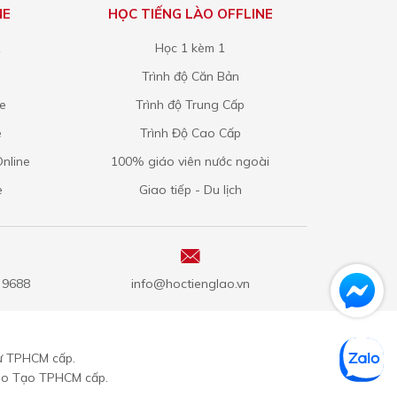
NE
HỌC TIẾNG LÀO OFFLINE
1
Học 1 kèm 1
Trình độ Căn Bản
ne
Trình độ Trung Cấp
e
Trình Độ Cao Cấp
nline
100% giáo viên nước ngoài
e
Giao tiếp - Du lịch
5 9688
info@hoctienglao.vn
ư TPHCM cấp.
ào Tạo TPHCM cấp.