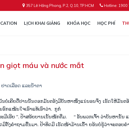
357 Lê Hồng Phong, P.2, Q.10, TP.HCM
Hotline: 1900
CATION
LỊCH KHAI GIẢNG
KHÓA HỌC
HỌC PHÍ
TH
n giọt máu và nước mắt
ັ້ນ ຢາດເລືອດ ແລະນ້ຳຕາ
ມັນ
ບໍ່
ເຄີຍ
ດື້
ປານ
ນັ້ນ
ດອກ
ມັນ
ຕອ້ງມີ
ບັນຫາ
ໜຶ່ງ
ແນ່ນອນ
ຈຶ່ງ
ເຮັດ
ໃຫ້ມັນ
ຕອ
ນ
ອົກ
ແໝ້ນ
ໃຈ
ເອົາ
ແທ້
ເອົາ
ວ່າ. ກູ
ກໍ
ລະ
ມີ
ເອີຍ
”
. ປ້າ
ສອ້ຍບານ
ເນັ້ນ
ໜັກ
ຕື່ມ.
“
ອັນ
ພວກ
ເຈົ້າ ວ່າ
ບັນຫາ
ນັ້ນ
ແ
ິດ
ມີ
ຕັ້ງ
ຄຳ
ຖາມ
ຂື້ນ
ມາ. ປ້າ
ທິດ
ມີ ເຮັດ
ໜ້າ
ມ້ານ
ເຂົ້າ ຍອ້ນບໍ່
ຮູ້
ວ່າ
ຈະ
ຕອບຄ