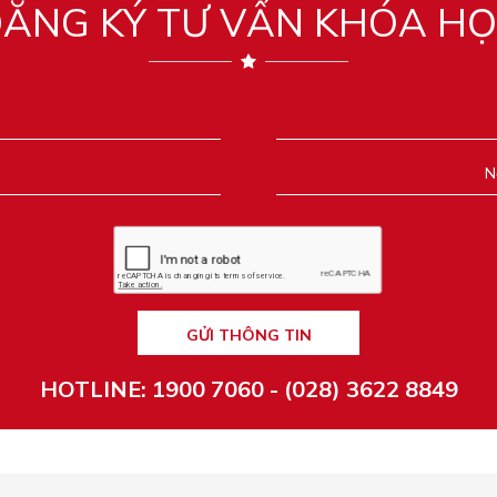
ĂNG KÝ TƯ VẤN KHÓA H
GỬI THÔNG TIN
HOTLINE: 1900 7060 - (028) 3622 8849