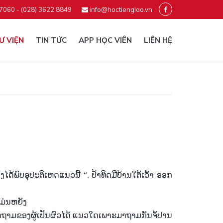
 7060 - (028) 3622 8849
info@hoctienglao.vn
Ư VIỆN
TIN TỨC
APP HỌC VIÊN
LIÊN HỆ
້ງ
ໄດ້
ພົບ
ອຸປະຕິ
ເຫດ
ແນວ
ນີ້
“
. ປ້າ
ທິດ
ມີ
ບ້ານ
ໃຕ້
ເວົ້າ
ອອກ
ມ່ນ
ຫຍັງ
ຳ
ຖາມ
ຂອງ
ຜູ້
ເປັນ
ຜົວ
ໄດ້ ແນວ
ໃດ
ເພາະ
ມາ
ຖາມ
ກັນ
ຈໍ້
ປານ