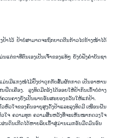
ງ
ປ້າ
ໄວ້ ປ້າ
ບໍ່
ສາມາດ
ຈະ
ຖົກ
ບາດ
ຕີນ
ກ້າວ
ໄປ
ຂ້າງ
ໜ້າ
ໄດ້
ມ່ນ
ແຕ່
ຂາ
ທີ່
ຕົນ
ເອງ
ເປັນ
ເຈົ້າ
ຂອງ
ແທ້ໆ ຍັງ
ບໍ່
ຟັງ
ຄຳ
ບັນຊາ
ແມ່ນ
ມີ
ແກ
ງໜໍ່
ໄມ້
ປິ້ງ
ປາດຸກ
ກັບ
ສົ້ມ
ຜັກກາ
ດ
ເປັນ
ອາຫານ
ສນ
ຝືດ
ເຄືອງ. ລຸງ
ທິດມີ
ຕອ້ງ
ໄດ້
ອອຍ
ໃຫ້
ປ້າ
ກິນ
ເຂົ້າ
ບໍ່
ຕ່າງ
້
ຄວນ
ຄາງ
ຍັງ
ເປັນ
ພາບ
ອັນ
ສະ
ຍອງ
ຂວັນ
ໃຫ້
ແກ່
ປ້າ.
ົ້ວ
ຫົວ
ໃຈ
ຂອງ
ຄົນອາຍຸ
ສູງ
ດັ່ງ
ປ້າ
ແລະ
ລຸງ
ທິດ
ມີ
ເໜືອ
ນຝັນ
ົວ
ໃຈ ຄວາມທຸກ ຄວາມ
ສິ້ນ
ຫວັງ
ທີ່
ຈະ
ເຫັນ
ໝາກ
ດວງ
ໃຈ
ແຜ່ນ
ດິນ
ເກີດ
ໄດ້
ຫາຍ
ລິບ
ເຂົ້າ
ສູ່
ມ່ານ
ເມກ
ອັນ
ມືດ
ມົນ
ອົນ