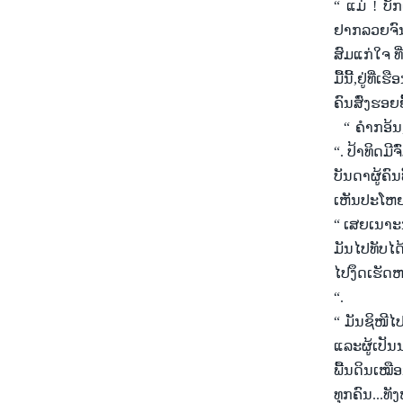
“
ແມ່ ! ບັກ
ຢາກ
ລວຍ
ຈົ
ສົມ
ແກ່
ໃຈ ທີ
ມື້
ນີ້
,ຢູ່
ທີ່
ເຮື
ຄົນ
ສົ່ງ
ຮອຍ
“
ຄຳ
ກອ້ນ
“
. ປ້າ
ທິດ
ມີ
ຈົ
ບັນດາ
ຜູ້
ຄົນ
ເຫັນ
ປະ
ໂຫ
“
ເສຍ
ເນາະ
ມັນ
ໄປ
ທັບ
ໄດ
ໄປ
ງຶດ
ເຮັດ
ຫ
“
.
“
ມັນ
ຊິ
ໜີ
ໄ
ແລະ
ຜູ້
ເປັນ
ພື້ນ
ດິນ
ເໝື
ທຸກ
ຄົນ...
ທັງ