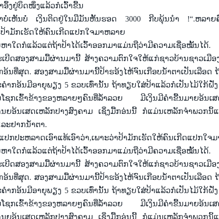
້ຳ
ອຶ້ງ
ຢູ່
ບຶດໜຶ່ງແລ້ວ
ກໍ
ເວົ້າ
ຂື້ນ
້າ
ບໍ່
ເຫັນ
ບໍ່
ເງິນຕິດ
ຢູ່
ໃນ
ມື
ມັນ
ຫັ້ນ
ຮອດ
3000 ກີບ
ພຸ້ນ
ນ໋າ !
“
.ຫລາຍ
າ
ປ້າ
ມັກ
ເຮັດ
ໃຫ້
ຄົນ
ເກີດ
ແປກ
ໃຈມາ
ຫລາຍ
ັນຫາ
ໃດ
ກໍ
ແລ້ວ
ແຕ່
ຖ້າ
ປ້າ
ໄດ້
ເວົ້າອອກ
ມາ
ແມ່ນ
ຖື
ວ່າ
ມີ
ຄວາມ
ເຊື່ອ
ໝັ້ນ
ໄດ້.
ະ
ເບີດ
ສອງ
ສາມ
ມື້
ຜ່ານ
ມາ
ນີ້ ສ້າ
ງຄວາມ
ຕົກ
ໃຈ
ໃຫ້
ແກ່
ຊາວ
ບ້ານ
ຊາວ
ເມືອ
ກອ້ນທີ່
ສຸດ. ສອງ
ສາມ
ມື້
ຜ່ານ
ມາ
ນີ້
ປ້າ
ຮອ້ງ
ໄຫ້
ຈົນ
ເກືອບ
ນ້ຳຕາ
ເປັນ
ເລືອດ ຖ
ະ
ຄຳ
ກອ້ນມີ
ອາຍຸ
ພຽງ
5 ຂວບ
ເທົ່າ
ນັ້ນ ຖ້າ
ທຽບ
ໃສ່
ປ້າ
ແລ້ວ
ກໍ
ເປັນ
ໄມ້
ໃກ້
ຝັ່ງ
ນ
ໂຊກ
ເຂົ້າ
ຂ້າງ
ຂອງ
ຫລາຍໆ
ຄົນ
ທີ່
ລ້ຳ
ລວຍ ມີ
ເງິນ
ມີ
ຄຳ
ຂື້ນ
ມາຍ
ອ້ນ
ເສ
ານ
ຍອ້ນ
ເສດ
ເຫ
ລັກ
ປາງ
ສົງຄາມ
ເຊິ່ງມື້
ກອ່ນນີ້ ກໍ
ແມ່ນ
ເຫລັກ
ຈຳພວກ
ນິ້
ແ
ແລະ
ຢາກ
ນ້ຳຕາ.
ແປກ
ປະຫລາດ
ເອົາ
ແທ້
ເອົາ
ວ່າ
,ເພາະວ່າ
ປ້າ
ມັກ
ເຮັດ
ໃຫ້
ຄົນ
ເກີດ
ແປກ
ໃຈມ
ັນຫາ
ໃດ
ກໍ
ແລ້ວ
ແຕ່
ຖ້າ
ປ້າ
ໄດ້
ເວົ້າອອກ
ມາ
ແມ່ນ
ຖື
ວ່າ
ມີ
ຄວາມ
ເຊື່ອ
ໝັ້ນ
ໄດ້.
ະ
ເບີດ
ສອງ
ສາມ
ມື້
ຜ່ານ
ມາ
ນີ້ ສ້າ
ງຄວາມ
ຕົກ
ໃຈ
ໃຫ້
ແກ່
ຊາວ
ບ້ານ
ຊາວ
ເມືອ
ກອ້ນທີ່
ສຸດ. ສອງ
ສາມ
ມື້
ຜ່ານ
ມາ
ນີ້
ປ້າ
ຮອ້ງ
ໄຫ້
ຈົນ
ເກືອບ
ນ້ຳຕາ
ເປັນ
ເລືອດ ຖ
ະ
ຄຳ
ກອ້ນມີ
ອາຍຸ
ພຽງ
5 ຂວບ
ເທົ່າ
ນັ້ນ ຖ້າ
ທຽບ
ໃສ່
ປ້າ
ແລ້ວ
ກໍ
ເປັນ
ໄມ້
ໃກ້
ຝັ່ງ
ນ
ໂຊກ
ເຂົ້າ
ຂ້າງ
ຂອງ
ຫລາຍໆ
ຄົນ
ທີ່
ລ້ຳ
ລວຍ ມີ
ເງິນ
ມີ
ຄຳ
ຂື້ນ
ມາຍ
ອ້ນ
ເສ
ານ
ຍອ້ນ
ເສດ
ເຫ
ລັກ
ປາງ
ສົງຄາມ
ເຊິ່ງມື້
ກອ່ນນີ້ ກໍ
ແມ່ນ
ເຫລັກ
ຈຳພວກ
ນິ້
ແ