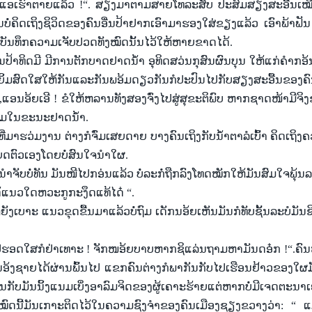
ແອ
ເຮົາ
ຕາຍ
ແລ້ວ !
“
. ສຽງ
ມາ
ຕາມ
ສາຍ
ໂທ
ລະ
ສັບ ປະສົມ
ສຽງ
ສະ
ອື້
ນ
ເໝ
ນ
ບໍ່
ຄິດ
ເຖິງ
ຊິວິດ
ຂອງ
ຄົນ
ອື່ນ
ປ້າ
ຢາກ
ເອົາ
ມາ
ຮອງ
ໃສ່
ຂຽງ
ແລ້
ວ
ເອົາ
ພ້າ
ຟັ
່
ບັນທຶກ
ຄວາມ
ເຈັບ
ປວດ
ທັງ
ໝົດ
ນັ້ນ
ໄວ້
ໃຫ້ຫາ
ຍຂາດ
ໄດ້.
ອນ
ປ້າ
ທິດ
ມີ ມີ
ການ
ຕັກບາດ
ຢາດ
ນ້ຳ ອຸທິດ
ສວ່ນກຸສົນ
ຜົນ
ບຸນ
ໃຫ້
ແກ່
ຄຳ
ກອ້
ຍິ້ມ
ສົດ
ໃສ
ໃຫ້
ກັນ
ແລະ
ກັນ
ພອ້ມ
ດຽວ
ກັນ
ກໍ
ປະ
ປົນ
ໄປ
ກັບ
ສຽງ
ສະ
ອື້
ນຂອງ
ຄ
,
ແອນ
ອ້ຍ
ເອີ ! ຂໍ
ໃຫ້
ຫລານ
ທັງ
ສອງ
ຈົ່ງ
ໄປ
ສູ່
ສຸຂະ
ຕິ
ພົບ ຫາກ
ຊາດ
ໜ້າ
ມີ
ຈິງ
່ມ
ໃນ
ຂະນະ
ຢາດ
ນ້ຳ.
ທີ່
ມາ
ຮວ່ມງານ ຕ່າງ
ກໍ
ຈົ່ມ
ເສຍ
ດາຍ ບາງ
ຄົນ
ເຖິງ
ກັບ
ນ້ຳ
ຕາລໍ
ເບົ້າ ຄິດ
ເຖິງ
ຄ
ຍ
ດຕົວ
ເອງ
ໂດ
ຍບໍ່
ສົນ
ໃຈ
ນຳ
ໃຜ.
ນຳ
ຈັບ
ບໍ່
ທັນ ມັນ
ໜີ
ໄປ
ກອ່ນ
ແລ້ວ ບໍ່
ລະ
ກໍ່
ຖືກ
ລົງ
ໂທດ
ໝັກ
ໃຫ້
ມັນ
ສົມ
ໃຈ
ພຸ້ນ
້
ແນວ
ໃດ
ຫວະ
ກູ
ກະ
ງຶດ
ແທ້
ໄດ໋
“
.
ຍັງ
ເບາະ
ແນວ
ຂຸດ
ຂື້ນ
ມາ
ແລ້ວ
ບໍ່
ຖົມ
ເດັກ
ນອ້ຍ
ເຫັນ
ມັນ
ກໍ
ທັບ
ຊັ້ນ
ລະ
ບໍ
ມັນ
ຊ
ປ
ຮອດ
ໃສ
ກໍ
ຢ່າ
ເທາະ ! ຈັກ
ໜອ້ຍບາບ
ຫາ
ກຊິ
ແລ່ນ
ຖາມ
ຫາ
ມັນ
ດອ໋ກ !
“
.ຄົນ
ນອ້ງຊາຍ
ໄດ້
ຜ່ານ
ພົ້ນ
ໄປ
ແຂກ
ຄົນ
ຕ່າງ
ກໍ
ພາກັນ
ກັບ
ໄປ
ເຮືອນ
ຢ້າວ
ຂອງ
ໃຜ
ອນ
ກັບ
ມັນ
ນິ້ງ
ແນມ
ເບິ່ງ
ອາລົມ
ຈິດ
ຂອງ
ຜູ້
ເຄາະ
ຮ້າຍ
ແຕ່
ຫາກ
ບໍ່
ມີ
ເຈດ
ຕະນາ
ໝົດ
ນີ້
ມັນ
ເກາະ
ຕິດ
ໄວ້
ໃນ
ຄວາມ
ຊົງ
ຈຳ
ຂ
ອງຄົນ
ເມືອງ
ຊຽງ
ຂວາງ
ວ່າ:
“
ແ