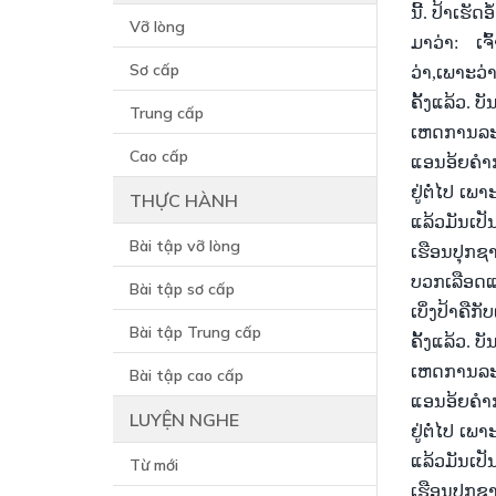
ນີ້. ປ້າ
ເຮັດ
ອ
Vỡ lòng
ມາ
ວ່າ: ເຈົ
Sơ cấp
ວ່າ
,ເພາະວ່
ຄັ້ງ
ແລ້ວ. ບ
Trung cấp
ເຫດ
ການລ
Cao cấp
ແອນ
ອ້ຍຄຳ
ຢູ່
ຕໍ່
ໄປ
ເພາ
THỰC HÀNH
ແລ້ວມັນ
ເປັ
Bài tập vỡ lòng
ເຮືອນ
ປຸກ
ຊ
ບວກ
ເລື
ອດ
Bài tập sơ cấp
ເບິ່ງ
ປ້າ
ຄື
ກັບ
Bài tập Trung cấp
ຄັ້ງ
ແລ້ວ. ບ
ເຫດ
ການລ
Bài tập cao cấp
ແອນ
ອ້ຍຄຳ
LUYỆN NGHE
ຢູ່
ຕໍ່
ໄປ
ເພາ
ແລ້ວມັນ
ເປັ
Từ mới
ເຮືອນ
ປຸກ
ຊ