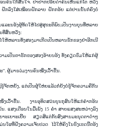
ືອນ
ຄົນ
ໃກ້ສີ້
ນ
ໃຈ.
ປ້າ
ຢາກ
ປອ້ຍດ່າ
ຄົນ
ເຫັນ
ແກ່
ໂຕ ຫວັງ
ນ
ຝັກ
ລົງ
ໃສ່
ເໝືອນ
ຝັກ
ລາບ ຝັກ
ກອ້ຍ
ແຕ່
ປານ
ນັ້ນ
ກໍ
ຄົງ
ບໍ່
ນ
ແລະ
ນອ້ງຜູ້
ທັດ
ໃຫ້
ໄປ
ສູ່
ສຸຂະ
ຕິ
ພົບ
,
ເປັນ
ງານ
ບຸນ
ທີ່
ຫລາຍ
ົນ
ທີ່
ສິ້ນ
ຫວັງ:
ຂໍ
ໃຫ້
ຫລານ
ທັງ
ສອງ
ມາ
ເກີດ
ເປັນ
ຫລານ
ຮັກ
ຂອງ
ຢ່າ
ອີກ
ເນີ
ວາມ
ເປັນຕາ
ຮັກ
ຂອງ
ສອງອ້າຍ
ນອ້ງ ທັງ
ຄຽດ
ຂົມ
ໃຫ້
ແກ່
ຜູ້
ລະ
”
. ຜູ້
ມາ
ຮວ່ມງານ
ຄົນ
ໝື່ງ
ເວົ້າ
ຂື້ນ.
ິ
ຮູ້ຈັກ
ຫຍັງ
,
ແຕ່
ເປັນ
ຜູ້
ໃຫ່ຍ
ແລ້ວ
ກໍ່
ຍັງ
ບໍ່
ຮູ້ຈັກ
ຄວາມ
ຄື
ກັນ
ໜຶ່ງ
ເວົ້າ
ຂື້ນ.
ງານ
ອຸທິດ
ສວ່ນບຸນ
ກຸສົນ
ໃຫ້
ແກ່
ຄຳ
ກອ້ນ
ມັນ.
ແສງ
ເດືອນ
ໃນ
ມື້
ເພັງ
15 ຄໍ່າ ສາຍ
ແສງ
ສະຫວ່າງ
ລົງ
ເຍາະ
ເຍາະ
ເຍີ້
ຍ ສຽດສີ
ແຕ່
ກັບ
ສົງສານ
ມະນຸດ
ຕາ
ດຳໆ
ມ່ນ
ໃຜ
ທີ່
ຝັງ
ຄວາມ
ເຈັບ
ປວດ
ໄວ້
ໃຫ້
ຄົງ
ໃນ
ຂົງ
ເຂດ
ນີ້
ຕອ້ງ