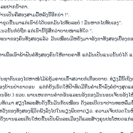
ແລະ
ຢາກ
ນ້ຳຕາ.
້ານ
ເປັນຄື
ສອງ
ສາມ
ມື້
ຫລັງ
ນີ້ອີກ
ນ່າ !
“
.
ົາ
ຂຸດ
ຂື້ນ
ມາ
ແຕ່
ເຮົາ
ບໍ່
ໄດ້
ບອກ
ມັນ
ໄປ
ທັບ
ລະ
ບໍ ! ມັນ
ຫາກ
ໄປ
ທັບ
ເອງ
”
.
ແນວ
ນັ້ນ
ກໍ
ບໍ່
ຖືກ
ແຕ່
ເຮົາ
ນີ້
ຮູ້ສຶກ
ວ່າ
ບາບ
ໜາ
ແທ້
ໃດ
“
.
ທະນາ
ຂອງ
ຄົນ
ທັງ
ສອງ
ແລ້ວ ມັນ
ເໝືອນ
ມີ
ຫຍັງ
ມາ
ຈອ້ງຂາ
ທັງ
ສອງ
ເບື້ອງ
ຂອ
ຫາ
ເພື່ອ
ເອົາ
ພ້າ
ຟັນ
ຄໍ
ທັງ
ສອງ
ຄົນ
ໃຫ້ຕາຍຄາ
ທີ່
ແຕ່
ມັນ
ເປັນ
ແນວ
ນັ້ນ
ບໍ່
ໄດ້
ແ
ບັນຊາ
ຕົນ
ເອງ
ໄປ
ຫາ
ໜໍ່
ໄມ້
ພໍ
ກຸ້ມ
ຄາບ
ເຂົ້າ
ສວາຍ
ກໍ
ເກືອບ
ຕາຍ. ທ່ຽງ
ມື້
ນິ້
ເຖິງ
ອງ
ບ້ານ
ປ່າ
ຂາດ
ອນ
ແຕ່
ກໍ
ຍັງ
ເຮັດ
ໃຫ້
ປ້າ
ທິດ
ມີ
ກືນ
ຄຳ
ເຂົ້າ
ລົງ
ຄໍ
ຢ່າງ
ສຸດ
ແ
ກ
ນອ້ຍ
3 ຂວບ. ພາບ
ເຫດການ
ຄຳ
ກອ້ນ
ແລະ
ນອ້ງຂອງ
ມັນ
ນອນ
ເຈັບ
ຮອ້ງ
ໄຫ
ັນ
ທັດ
ມາ ສຽງ
ໂທລະສັບ
ດັງ
ຂື້ນ
ມັນ
ກັບ
ເໝືອນ ດັງ
ລະ
ເບີດ
ນາ
ປານ
ທະ
ຫລົ່ມ
ຂ
ຫວັງ
ຂ
ອງທັງ
ສອງ
ຊິວິດພັງ
ລົງ
ໄປ
ໃນ
ພຽງ
ພິບ
ຕາ
ດຽວ. ຄວາມ
ເຈັບ
ປວດ
ໃນ
ຫ
ບັ່ງ
ບານ
ແລະ
ເຕີບ
ໃຫ່ຍຂື້ນ
ເປັນ
ພົນລະ
ເມືອງ
ດີ
ແລະ
ສ້າງ
ຄຸ
ນປະ
ໂຫຍ
ດ
ແກ່