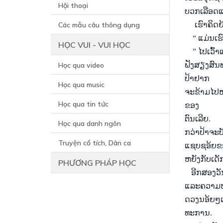
Hội thoại
ບວກ
ເລື
ອດ
Các mẫu câu thông dụng
ເຮົາ
ຄິດ
ຢ
“
ແມ່ນ
ເຮ
HỌC VUI - VUI HỌC
”
ໄປ
ເວົ້າ
Học qua video
ຟັງສຽງ
ສົນ
ປ້
າຢາກ
Học qua music
ຈະ
ຂ້າມ
ໄປ
Học qua tin tức
ຂອງ
ຕົນ
ເລີຍ.
Học qua danh ngôn
ກວ່າ
ປ້າ
ຈະ
Truyện cổ tích, Dân ca
ແຊບ
ຊອ້ຍຂ
ຫຍັງ
ກັບ
ເດັ
PHƯƠNG PHÁP HỌC
ອີກ
ສອງ
ວ
ແລະ
ຄວາມ
ດວງ
ນອ້ຍໆ
ເ
ທະການ.