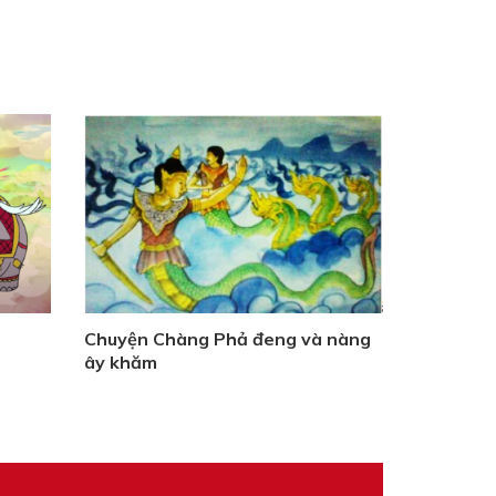
Chuyện Chàng Phả đeng và nàng
ây khăm