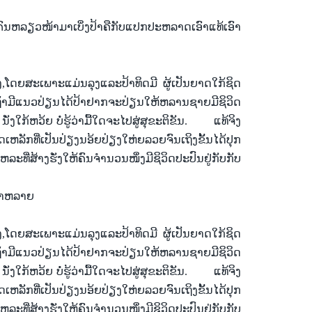
ຄົນ
ຫລຽວ
ໜ້າ
ມາ
ເບິ່ງ
ປ້າ
ຄື
ກັບ
ແປກ
ປະຫລາດ
ເອົາ
ແທ້
ເອົາ
ງ
,
ໂດຍສະ
ເພາະ
ແມ່ນ
ລຸງ
ແລະ
ປ້າ
ທິດ
ມີ ຜູ້
ເປັນ
ຍາດ
ໃກ້ຊິດ
້າ
ມີ
ແນວ
ປ່ຽນ
ໄດ້
ປ້າ
ຢາກ
ຈະ
ປ່ຽນ
ໃຫ້
ຫລານ
ຊາຍ
ມີ
ຊິ
ວິດ
 ນັ່ງ
ໃກ້
ຫວ້ຍ ບໍ່
ຮູ້
ວ່າ
ມື້
ໃດ
ຈະ
ໄປ
ສູ່
ສຸຂະ
ຕິ
ຂັນ.
ແທ້
ຈິງ
ດ
ເຫລັກ
ທີ່
ເປັນ
ປ່ຽງ
ນອ້ຍປ່ຽງ
ໃຫ່ຍລວຍ
ຈົນ
ເຖິງ
ຂັ້ນ
ໄດ້
ປຸກ
ຫລະ
ທີ່
ສ້າງຮັ່ງ
ໃຫ້
ຄົນ
ຈຳນວນ
ໜຶ່ງ
ມີ
ຊິວິດ
ປະ
ປົນ
ຢູ່
ກັບ
ກັບ
າ
ຫລາຍ
ງ
,
ໂດຍສະ
ເພາະ
ແມ່ນ
ລຸງ
ແລະ
ປ້າ
ທິດ
ມີ ຜູ້
ເປັນ
ຍາດ
ໃກ້ຊິດ
້າ
ມີ
ແນວ
ປ່ຽນ
ໄດ້
ປ້າ
ຢາກ
ຈະ
ປ່ຽນ
ໃຫ້
ຫລານ
ຊາຍ
ມີ
ຊິ
ວິດ
 ນັ່ງ
ໃກ້
ຫວ້ຍ ບໍ່
ຮູ້
ວ່າ
ມື້
ໃດ
ຈະ
ໄປ
ສູ່
ສຸຂະ
ຕິ
ຂັນ.
ແທ້
ຈິງ
ດ
ເຫລັກ
ທີ່
ເປັນ
ປ່ຽງ
ນອ້ຍປ່ຽງ
ໃຫ່ຍລວຍ
ຈົນ
ເຖິງ
ຂັ້ນ
ໄດ້
ປຸກ
ຫລະ
ທີ່
ສ້າງຮັ່ງ
ໃຫ້
ຄົນ
ຈຳນວນ
ໜຶ່ງ
ມີ
ຊິວິດ
ປະ
ປົນ
ຢູ່
ກັບ
ກັບ