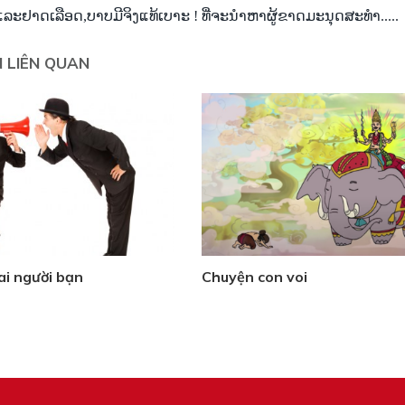
ແລະ
ຢາດ
ເລືອດ
,ບາບ
ມີ
ຈິງ
ແທ້
ເບາະ ! ທີ່
ຈະ
ນຳ
ຫາ
ຜູ້
ຂາດ
​ມະນຸດສະທຳ.....
N LIÊN QUAN
i người bạn
Chuyện con voi