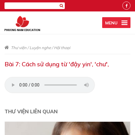
MENU
Thư viện
/
Luyện nghe
/
Hội thoại
Bài 7: Cách sử dụng từ 'đậy yin', 'chư',
THƯ VIỆN LIÊN QUAN