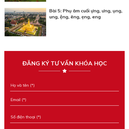
Bài 5: Phụ âm cuối ựng, ưng, ụng,
ung, ệng, êng, ẹng, eng
ĐĂNG KÝ TƯ VẤN KHÓA HỌC