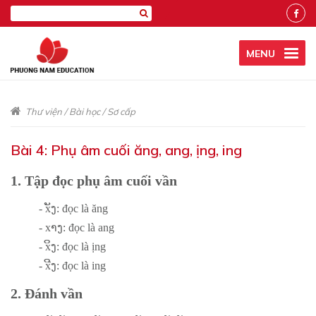
MENU
Thư viện
/
Bài học
/
Sơ cấp
Bài 4: Phụ âm cuối ăng, ang, ịng, ing
1. Tập đọc phụ âm cuối vần
- xັງ: đọc là ăng
- xາງ: đọc là ang
- xິງ: đọc là ịng
- xີງ: đọc là ing
2. Đánh vần