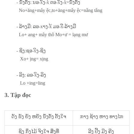
- ນັ່ງຕັ່ງ: ນອ-xັງ-x່ ຕອ-xັງ-x່=ນັ່ງຕັ່ງ
No+ăng+mây ệc,to+ăng+mây ệc=nằng tằng
- ລ້າງມື: ລອ-xາງ-x້ ມອ-xື-ລ້າງມື
Lo+ ang+ mây thô Mo+ư = lạng mư
- ຊິງ:ຊອ-xິງ-ຊິງ
Xo+ ịng= xịng
- ລິງ: ລອ-xິງ-ລິງ
Lo +ing=ling
3. Tập đọc
ດັງ ຮັງ ຍັງ ຫຍັງ ນັ່ງຕັ່ງ ຕັ້ງໃຈ
ກາງ ຊ້າງ ຫາງ ທາງໄກ
ຊິງ ກິ່ງໄມ້ ຈິງໃຈ ສິ່ງທີ່
ລີງ ປີ້ງ ມີງ ຄີງ