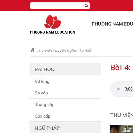
PHUONG NAM EDU
Thư viện
/
Luyện nghe
/
Từ mới
Bài 4:
BÀI HỌC
Vỡ lòng
Sơ cấp
Trung cấp
THƯ VIỆ
Cao cấp
NGỮ PHÁP