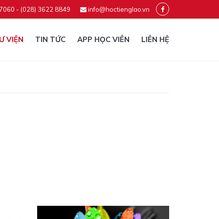
 7060 - (028) 3622 8849
info@hoctienglao.vn
Ư VIỆN
TIN TỨC
APP HỌC VIÊN
LIÊN HỆ