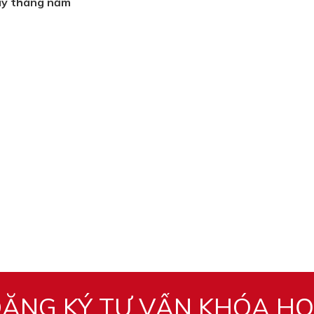
ày tháng năm
ĂNG KÝ TƯ VẤN KHÓA H