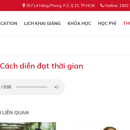
357 Lê Hồng Phong, P.2, Q.10, TP.HCM
Hotline: 1900
CATION
LỊCH KHAI GIẢNG
KHÓA HỌC
HỌC PHÍ
TH
 Cách diễn đạt thời gian
N LIÊN QUAN