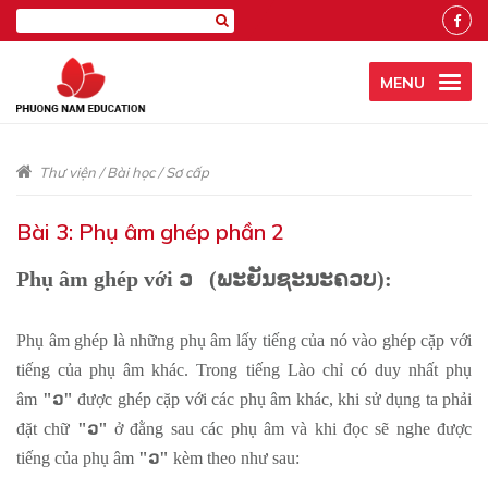
MENU
Thư viện
/
Bài học
/
Sơ cấp
Bài 3: Phụ âm ghép phần 2
Phụ âm ghép với
ວ
(
ພະຍັນຊະນະຄວບ
):
Phụ âm ghép là những phụ âm lấy tiếng của nó vào ghép cặp với
tiếng của phụ âm khác. Trong tiếng Lào chỉ có duy nhất phụ
âm
"ວ
"
được ghép cặp với các phụ âm khác, khi sử dụng ta phải
đặt chữ
"ວ
"
ở đằng sau các phụ âm và khi đọc sẽ nghe được
tiếng của phụ âm
"ວ
"
kèm theo như sau: