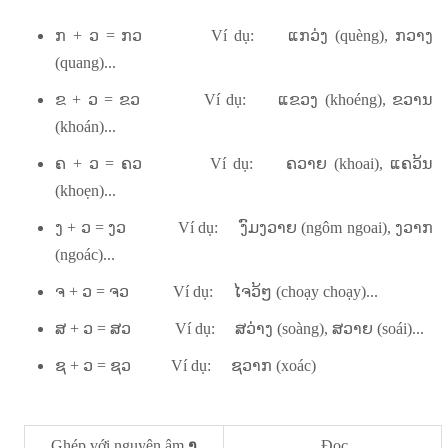
ກ + ວ = ກວ Ví dụ: ແກວ່ງ (quèng), ກວາງ
(quang)...
ຂ + ວ = ຂວ Ví dụ: ແຂວງ (khoéng), ຂວານ
(khoán)...
ຄ + ວ = ຄວ Ví dụ: ຄວາຍ (khoai), ແຄວ້ນ
(khoẹn)...
ງ + ວ = ງວ Ví dụ: ງົມງວາຍ (ngôm ngoai), ງວາກ
(ngoác)...
ຈ + ວ = ຈວ Ví dụ: ໄຈວ້ໆ (choạy choạy)...
ສ + ວ = ສວ Ví dụ: ສວ່າງ (soàng), ສວາຍ (soái)...
ຊ + ວ = ຊວ Ví dụ: ຊວາກ (xoác)
Ghép với nguyên âm
າ
Đọc