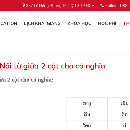
357 Lê Hồng Phong, P.2, Q.10, TP.HCM
Hotline: 1900
CATION
LỊCH KHAI GIẢNG
KHÓA HỌC
HỌC PHÍ
TH
 Nối từ giữa 2 cột cho có nghĩa
ữa 2 cột cho có nghĩa:
ກາງ
ເລັ່ນ
ຄົນ
ຕົກ
ໂຕະ
ດີ