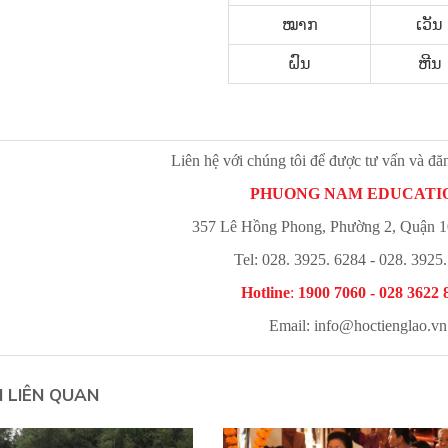
ໝາກ
ເວັນ
ຝົນ
ຫີນ
Liên hệ với chúng tôi để được tư vấn và đă
PHUONG NAM EDUCATI
357 Lê Hồng Phong, Phường 2, Quận 
Tel: 028. 3925. 6284 - 028. 3925
Hotline
:
1900 7060 - 028 3622 
Email:
info@hoctienglao.vn
N LIÊN QUAN