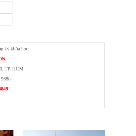
ng ký khóa học:
ON
10, TP. HCM
. 9688
8849