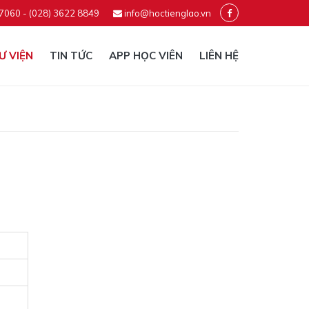
 7060 - (028) 3622 8849
info@hoctienglao.vn
Ư VIỆN
TIN TỨC
APP HỌC VIÊN
LIÊN HỆ