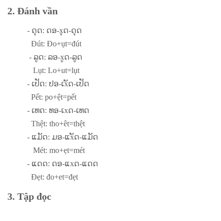
2. Đánh vần
- ດຸດ: ດອ-xຸດ-ດຸດ
Đút: Đo+ụt=đút
- ລູດ: ລອ-xູດ-ລູດ
Lụt: Lo+ut=lụt
- ເປັດ: ປອ-ເxັດ-ເປັດ
Pết: po+ệt=pết
- ເທດ: ທອ-ເxດ-ເທດ
Thệt: tho+êt=thệt
- ແມັດ: ມອ-ແxັດ-ແມັດ
Mét: mo+ẹt=mét
- ແດດ: ດອ-ແxດ-ແດດ
Đẹt: đo+et=đẹt
3. Tập đọc