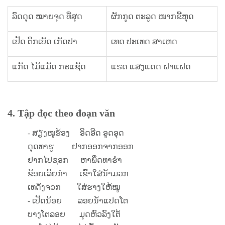
ລົດດຸດ ໝາຍຈຸດ ທີ່ສຸດ
ຜັກກູດ ຕະລູດ ໝາກຂີ້ຫຸດ
ເປັດ ຕຶກເບັດ ເກັດປາ
ເທດ ປະເທດ ສາເຫດ
ແກັດ ໄມ້ແມັດ ກະແຊັດ
ແຮດ ແສງແດດ ຝາແຝດ
4. Tập đọc theo đoạn văn
- ສຽງໝູຮ້ອງ ອິດອີດ ອູດອຸດ
ດຸດທາຮູ ຢາກອອກຈາກອອກ
ຢາກໄປຊອກ ຫາພຶດທາຮຳ
ຂ້ອຍເລີຍກຳ ເຂົ້າໃສ່ນໍ້າມວກ
ເທດັງຈວກ ໃສ່ຮາງໃຫ້ໝູ
- ເປັດນ້ອຍ ລອຍນໍ້າແປດໂຕ
ບາງໂຕລອຍ ມຸດຫົວລົງໃຕ້