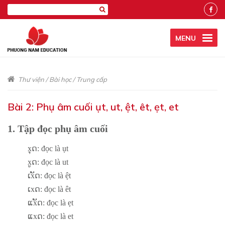
MENU
Thư viện
/
Bài học
/
Trung cấp
Bài 2: Phụ âm cuối ụt, ut, ệt, êt, ẹt, et
1. Tập đọc phụ âm cuối
xຸດ: đọc là ụt
xູດ: đọc là ut
ເxັດ: đọc là ệt
ເxດ: đọc là êt
ແxັດ: đọc là ẹt
ແxດ: đọc là et