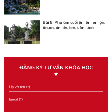
Bài 5: Phụ âm cuối ện, ên, en, ộn,
ôn,on, ợn, ơn, ien, uôn, ươn
ĐĂNG KÝ TƯ VẤN KHÓA HỌC