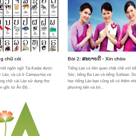
g chữ cái
Bài 2: ສະບາຍດີ - Xin chào
 một ngôn ngữ Tai-Kadai được
Tiếng Lào có liên quan chặt chẽ với ti
ở Lào, và cả ở Campuchia và
Séc, tiếng Ba Lan và tiếng Sorbian. Do
ng chữ cái Lào sử dụng thư
học tiếng Lào bạn cũng sẽ có thêm nh
n gốc từ Ấn Độ...
phương tiện và lợi...