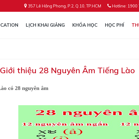
357 Lê Hồng Phong, P.2, Q.10, TP.HCM
Hotline: 1900
CATION
LỊCH KHAI GIẢNG
KHÓA HỌC
HỌC PHÍ
TH
 Giới thiệu 28 Nguyên Âm Tiếng Lào
Lào có 28 nguyên âm