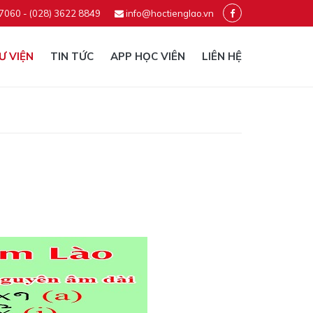
 7060 - (028) 3622 8849
info@hoctienglao.vn
Ư VIỆN
TIN TỨC
APP HỌC VIÊN
LIÊN HỆ