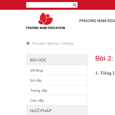
PHUONG NAM EDU
Thư viện
/
Bài học
/
Vỡ lòng
Bài 2:
BÀI HỌC
Vỡ lòng
1. Tiếng 
Sơ cấp
Trung cấp
Cao cấp
NGỮ PHÁP