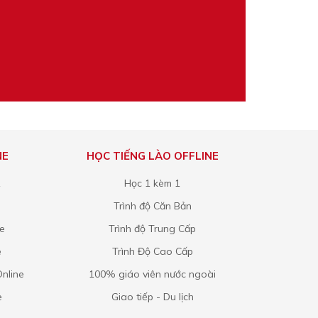
NE
HỌC TIẾNG LÀO OFFLINE
1
Học 1 kèm 1
Trình độ Căn Bản
ne
Trình độ Trung Cấp
e
Trình Độ Cao Cấp
nline
100% giáo viên nước ngoài
e
Giao tiếp - Du lịch