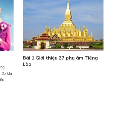
Bài 1 Giới thiệu 27 phụ âm Tiếng
Lào
ếng
 đó khi
iều