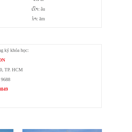
ເxົາ
: âu
xຳ
: ăm
ng ký khóa học:
ON
10, TP. HCM
. 9688
8849