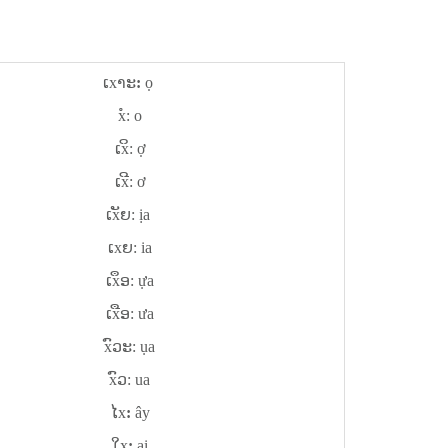
ເxາະ
:
ọ
xໍ: o
ເxິ: ợ
ເxີ: ơ
ເxັຍ: ịa
ເxຍ: ia
ເxຶອ
: ựa
ເxືອ: ưa
xົວະ
: ụa
xົວ
: ua
ໄx
:
ây
ໃx
:
ai