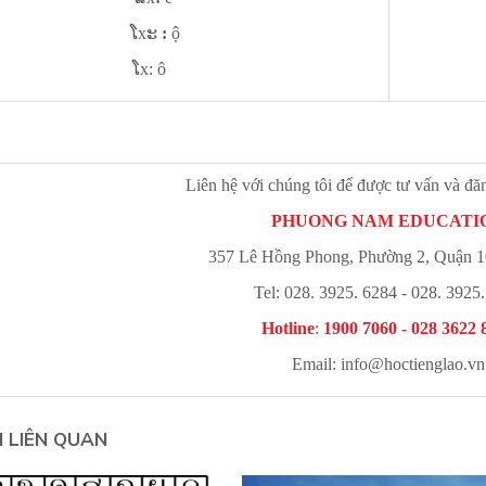
ໂxະ
:
ộ
ໂx:
ô
Liên hệ với chúng tôi để được tư vấn và đă
PHUONG NAM EDUCATI
357 Lê Hồng Phong, Phường 2, Quận 
Tel: 028. 3925. 6284 - 028. 3925
Hotline
:
1900 7060 - 028 3622 
Email:
info@hoctienglao.vn
N LIÊN QUAN