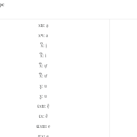
ọc
xະ: ạ
xາ: a
xິ: ị
xີ: i
xຶ: ự
xື: ư
xຸ: u
xູ: u
ເxະ: ệ
ເx: ê
ແxະ
:
e
ແx
:
e