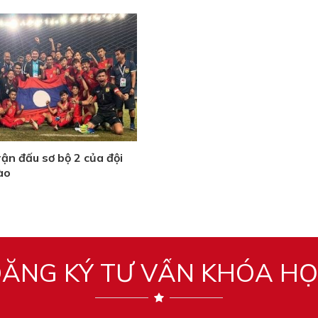
rận đấu sơ bộ 2 của đội
ào
ĂNG KÝ TƯ VẤN KHÓA H