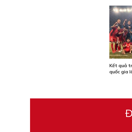
Kết quả t
quốc gia l
Đ