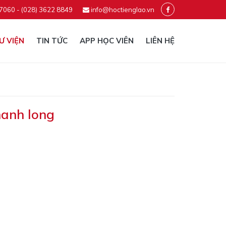
 7060 - (028) 3622 8849
info@hoctienglao.vn
Ư VIỆN
TIN TỨC
APP HỌC VIÊN
LIÊN HỆ
hanh long