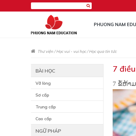
PHUONG NAM EDU
Thư viện
/
Học vui - vui học
/
Học qua tin tức
7 điều
BÀI HỌC
7 ຂໍ້ຫ້
Vỡ lòng
Sơ cấp
Trung cấp
Cao cấp
NGỮ PHÁP