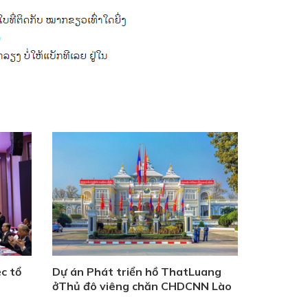
c tổ
Dự án Phát triển hồ ThatLuang
ởThủ đô viêng chăn CHDCNN Lào