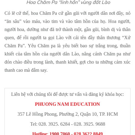
Hoa Chăm Pa “linh hồn” vùng đất Lào
Có lẽ cứ thế, hoa Chăm Pa cứ gần gũi với người dân nơi đây, nó
“ăn sâu” vào máu, vào tim và vào tâm hồn của họ. Hoa người,
người hoa, dường như đã trở thành một, gần gũi, bình dị và thân
quen, để rồi người ta gọi Lào với cái tên đầy thân thương “Xứ
Chăm Pa”. Yêu Chăm pa là yêu biết bao sự trắng trong, thuần
khiết của tâm hồn của người dân Lào, nâng cánh Chăm pa như
đón chào điều trong lành, thanh khiết, gợi cho ta những cảm xúc
thanh cao mà đắm say.
Liên hệ với chúng tôi để được tư vấn và đăng ký khóa học:
PHUONG NAM EDUCATION
357 Lê Hồng Phong, Phường 2, Quận 10, TP. HCM
Tel: 028. 3925. 6284 - 028. 3925. 9688
Hotline
:
1900 7060 - 028 3622 8849