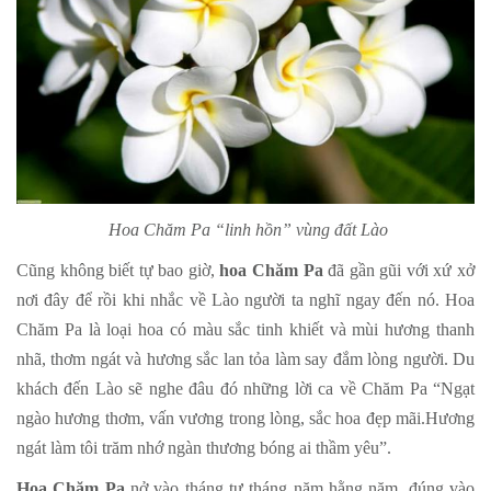
Hoa Chăm Pa “linh hồn” vùng đất Lào
Cũng không biết tự bao giờ,
hoa Chăm Pa
đã gần gũi với xứ xở
nơi đây để rồi khi nhắc về Lào người ta nghĩ ngay đến nó. Hoa
Chăm Pa là loại hoa có màu sắc tinh khiết và mùi hương thanh
nhã, thơm ngát và hương sắc lan tỏa làm say đắm lòng người. Du
khách đến Lào sẽ nghe đâu đó những lời ca về Chăm Pa “Ngạt
ngào hương thơm, vấn vương trong lòng, sắc hoa đẹp mãi.Hương
ngát làm tôi trăm nhớ ngàn thương bóng ai thầm yêu”.
Hoa Chăm Pa
nở vào tháng tư tháng năm hằng năm, đúng vào