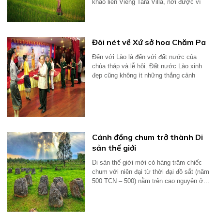
khảo liền Vieng Tara Villa, nơi được ví
như...
Đôi nét về Xứ sở hoa Chăm Pa
Đến với Lào là đến với đất nước của
chùa tháp và lễ hội. Đất nước Lào xinh
đẹp cũng không ít những thắng cảnh
nổi...
Cánh đồng chum trở thành Di
sản thế giới
Di sản thế giới mới có hàng trăm chiếc
chum với niên đại từ thời đại đồ sắt (năm
500 TCN – 500) nằm trên cao nguyên ở...