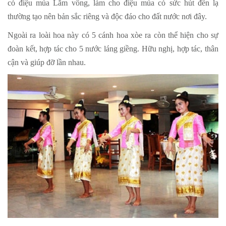
có điệu múa Lăm vông, làm cho điệu múa có sức hút đến lạ
thường tạo nên bản sắc riêng và độc đáo cho đất nước nơi đây.
Ngoài ra loài hoa này có 5 cánh hoa xòe ra còn thể hiện cho sự
đoàn kết, hợp tác cho 5 nước láng giềng. Hữu nghị, hợp tác, thân
cận và giúp đỡ lần nhau.