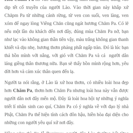
dip tết cổ truyền của người Lào. Vào thời gian này khắp xứ
Chăpm Pa từ những cánh rừng, từ ven con suối, ven làng, ven
xóm để ngay lòng Viêng Chăn cũng ngát hương Chăm Pa. Có lẽ
nếu một lần du khách đến nơi đây, đúng mùa Chăm Pa nở, bạn
như lạc vào không gian thần tiên vậy, màu trắng không gian thanh
khiết và dịu nhẹ, hương thơm phảng phất ngấp tràn. Đó là lúc bạn
thả hồn mình với nắng, với gió với Chăm Pa và cả người dân
láng giềng thân thương nữa. Bạn sẽ thấy hồn mình rộng hơn, yêu
đời hơn và cảm xúc thân quen đến lạ.
Người ta nói rằng, ở Lào là xứ hoa thơm, có nhiều loài hoa đẹp
hơn
Chăm Pa
, thơm hơn Chăm Pa nhưng loài hoa này vẫn được
người dân nơi đây mến mộ. Đây là loài hoa hội tự những ý nghĩa
triết lí nhân sinh cao quí, Chăm Pa có ý nghĩa về với đạo lý nhà
Phật, Chăm Pa thể hiện tính cách đôn hậu, hiền hòa đại diện cho
những con người yêu quí xứ nơi đây.