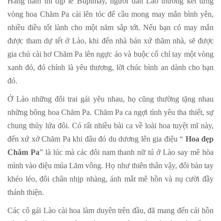
Hằng năm thì dịp lễ Bupimay, người dân Lào thường kết từng
vòng hoa Chăm Pa cài lên tóc để cầu mong may mắn bình yên,
nhiều điều tốt lành cho một năm sắp tới. Nếu bạn có may mắn
được tham dự tết ở Lào, khi đến nhà bản xứ thăm nhà, sẽ được
gia chủ cài hơ Chăm Pa lên ngực áo và buộc cổ chỉ tay một vòng
xanh đỏ, đó chính là yêu thương, lời chúc bình an dành cho bạn
đó.
Ở Lào những đôi trai gái yêu nhau, họ cũng thường tặng nhau
những bông hoa Chăm Pa. Chăm Pa ca ngợi tình yêu tha thiết, sự
chung thủy lứa đôi. Có rất nhiều bài ca về loài hoa tuyệt mĩ này,
đến xứ xở Chăm Pa khi đâu đó du dương lên gia điệu “
Hoa đẹp
Chăm Pa
” là lúc mà các đôi nam thanh nữ tú ở Lào say mê hòa
mình vào điệu múa Lăm vông. Họ như thiên thân vậy, đôi bàn tay
khéo léo, đôi chân nhịp nhàng, ánh mắt mê hồn và nụ cười đầy
thánh thiện.
Các cô gái Lào cài hoa làm duyên trên đầu, đã mang đến cái hồn