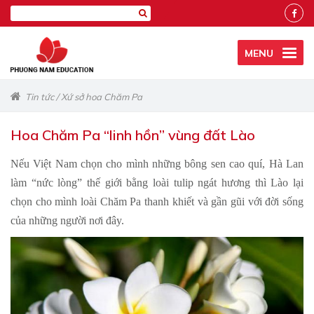
MENU
Tin tức
/
Xứ sở hoa Chăm Pa
Hoa Chăm Pa “linh hồn” vùng đất Lào
Nếu Việt Nam chọn cho mình những bông sen cao quí, Hà Lan
làm “nức lòng” thế giới bằng loài tulip ngát hương thì Lào lại
chọn cho mình loài Chăm Pa thanh khiết và gần gũi với đời sống
của những người nơi đây.