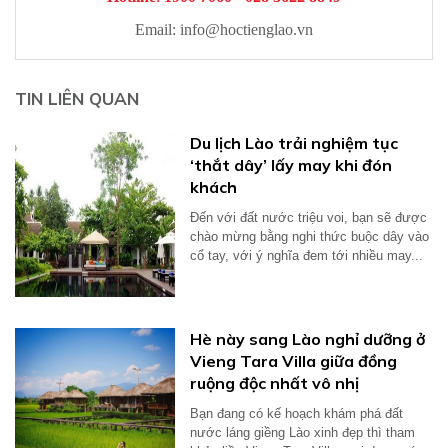
Email:
info@hoctienglao.vn
TIN LIÊN QUAN
Du lịch Lào trải nghiệm tục
‘thắt dây’ lấy may khi đón
khách
Đến với đất nước triệu voi, bạn sẽ được
chào mừng bằng nghi thức buộc dây vào
cổ tay, với ý nghĩa đem tới nhiều may...
Hè này sang Lào nghỉ dưỡng ở
Vieng Tara Villa giữa đồng
ruộng độc nhất vô nhị
Bạn đang có kế hoạch khám phá đất
nước láng giềng Lào xinh đẹp thì tham