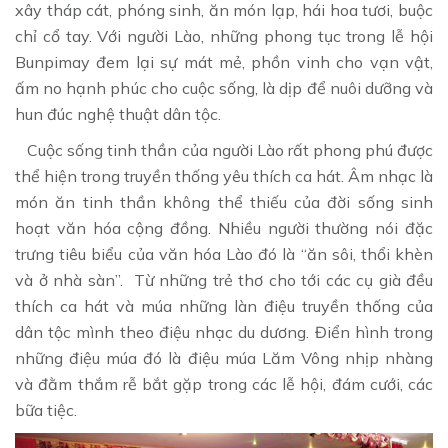
xây tháp cát, phóng sinh, ăn món lạp, hái hoa tươi, buộc
chỉ cổ tay. Với người Lào, những phong tục trong lễ hội
Bunpimay đem lại sự mát mẻ, phồn vinh cho vạn vật,
ấm no hạnh phúc cho cuộc sống, là dịp để nuôi dưỡng và
hun đúc nghệ thuật dân tộc.
Cuộc sống tinh thần của người Lào rất phong phú được
thể hiện trong truyền thống yêu thích ca hát. Âm nhạc là
món ăn tinh thần không thể thiếu của đời sống sinh
hoạt văn hóa cộng đồng. Nhiều người thường nói đặc
trưng tiêu biểu của văn hóa Lào đó là “ăn sôi, thổi khèn
và ở nhà sàn”. Từ những trẻ thơ cho tới các cụ già đều
thích ca hát và múa những làn điệu truyền thống của
dân tộc mình theo điệu nhạc du dương. Điển hình trong
những điệu múa đó là điệu múa Lăm Vông nhịp nhàng
và đằm thắm rễ bắt gặp trong các lễ hội, đám cưới, các
bữa tiệc.