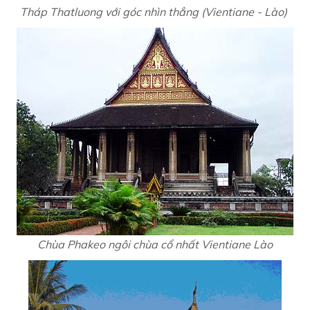
Tháp Thatluong với góc nhìn thẳng (Vientiane - Lào)
Chùa Phakeo ngôi chùa cổ nhất Vientiane Lào