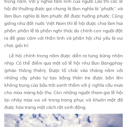
trong năm. Với ý nghĩa tâm linh của người Lào thì các lễ
hội đó thường được gọi chung là Bun nghĩa là “phước”, và
làm Bun nghĩa là làm phước để được hưởng phước. Cũng
giống như đất nước Việt Nam thì lễ hội được chia làm hai
phần: phần lễ là phần nghi thức do chính con người đặt
ra để giao cảm với thần linh và phần hội chủ yếu là vui
chơi, giải trí.
Lễ hội chính trong năm được diễn ra tưng bừng nhộn
nhịp. Có thể điểm qua một số lễ hội như Bun Bangphay
(pháo thăng thiên). Được tổ chức vào tháng năm với
những cây pháo tự tạo bằng thân tre được bắn lên
không trung của bầu trời xanh thẳm với ý nghĩa cầu mưa
cho mùa màng bội thu. Còn những người tham gia lễ hội
lại nhảy múa vui vẻ trong trang phục và khuôn mặt đã
được hóa trang một cách rất sinh động.