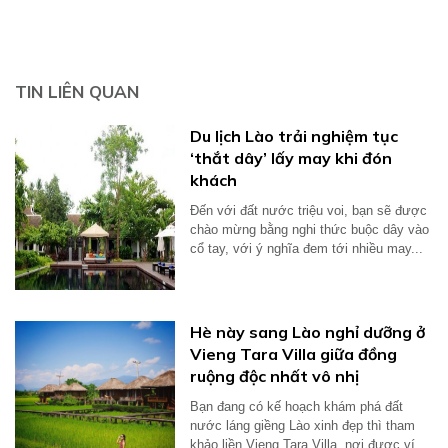
TIN LIÊN QUAN
Du lịch Lào trải nghiệm tục
‘thắt dây’ lấy may khi đón
khách
Đến với đất nước triệu voi, bạn sẽ được
chào mừng bằng nghi thức buộc dây vào
cổ tay, với ý nghĩa đem tới nhiều may...
Hè này sang Lào nghỉ dưỡng ở
Vieng Tara Villa giữa đồng
ruộng độc nhất vô nhị
Bạn đang có kế hoạch khám phá đất
nước láng giềng Lào xinh đẹp thì tham
khảo liền Vieng Tara Villa, nơi được ví