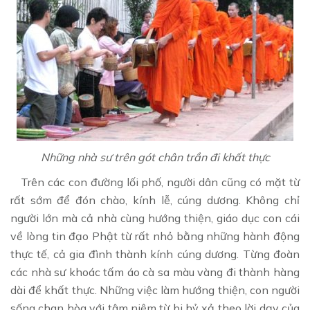
Những nhà sư trên gót chân trần đi khất thực
Trên các con đường lối phố, người dân cũng có mặt từ
rất sớm để đón chào, kính lễ, cúng dương. Không chỉ
người lớn mà cả nhà cùng hướng thiện, giáo dục con cái
về lòng tin đạo Phật từ rất nhỏ bằng những hành động
thực tế, cả gia đình thành kính cúng dương. Từng đoàn
các nhà sư khoác tấm áo cà sa màu vàng đi thành hàng
dài để khất thực. Những việc làm hướng thiện, con người
sống chan hòa với tâm niệm từ bi hỷ xả theo lời dạy của