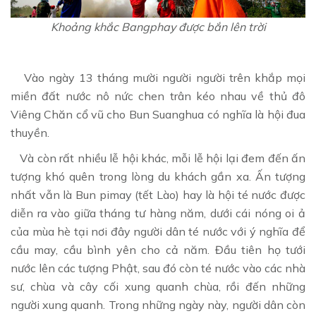
Khoảng khắc Bangphay được bắn lên trời
Vào ngày 13 tháng mười người người trên khắp mọi
miền đất nước nô nức chen trân kéo nhau về thủ đô
Viêng Chăn cổ vũ cho Bun Suanghua có nghĩa là hội đua
thuyền.
Và còn rất nhiều lễ hội khác, mỗi lễ hội lại đem đến ấn
tượng khó quên trong lòng du khách gần xa. Ấn tượng
nhất vẫn là Bun pimay (tết Lào) hay là hội té nước được
diễn ra vào giữa tháng tư hàng năm, dưới cái nóng oi ả
của mùa hè tại nơi đây người dân té nước với ý nghĩa để
cầu may, cầu bình yên cho cả năm. Đầu tiên họ tưới
nước lên các tượng Phật, sau đó còn té nước vào các nhà
sư, chùa và cây cối xung quanh chùa, rồi đến những
người xung quanh. Trong những ngày này, người dân còn